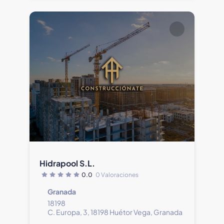
Hidrapool S.L.
0.0
0 Valoraciones
Granada
18198
C. Europa, 3, 18198 Huétor Vega, Granada