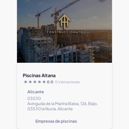
Piscinas Aitana
0.0
0 Valoraciones
Alicante
03530
Avinguda de la Marina Baixa, 126, Bajo,
03530 la Nucia, Alicante
Empresas de piscinas