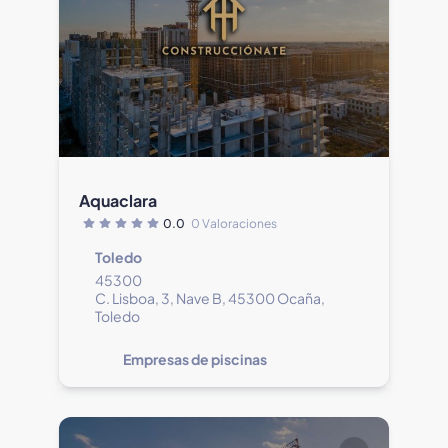
Aquaclara
0.0
0 Valoraciones
Toledo
45300
C. Lisboa, 3, Nave B, 45300 Ocaña,
Toledo
Empresas de piscinas