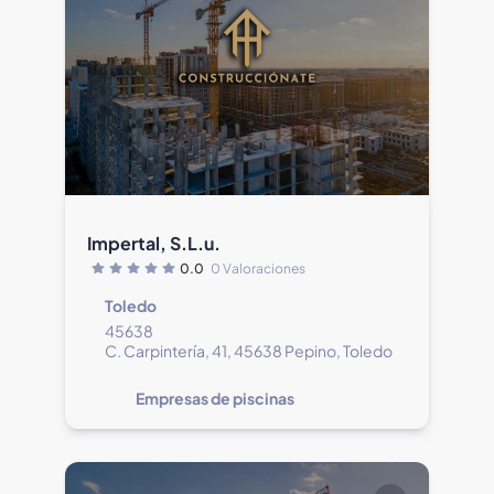
Impertal, S.L.u.
0.0
0 Valoraciones
Toledo
45638
C. Carpintería, 41, 45638 Pepino, Toledo
Empresas de piscinas