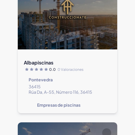
Albapiscinas
0.0
0 Valoraciones
Pontevedra
36415
Rúa Da, A-55, Número 116, 36415
Empresas de piscinas