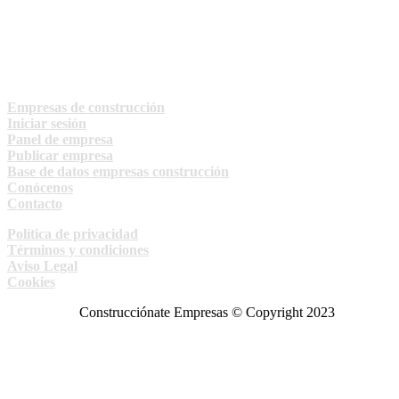
Empresas de construcción
Iniciar sesión
Panel de empresa
Publicar empresa
Base de datos empresas construcción
Conócenos
Contacto
Política de privacidad
Términos y condiciones
Aviso Legal
Cookies
Construcciónate Empresas © Copyright 2023