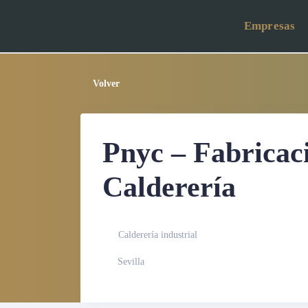
Empresas
Volver
Pnyc – Fabricac
Calderería
Calderería industrial
Sevilla