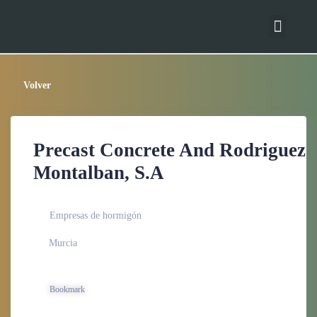
Publica tu empresa
Panel de empresa
Bases de datos
Volver
Precast Concrete And Rodriguez
Montalban, S.A
Empresas de hormigón
Murcia
Bookmark