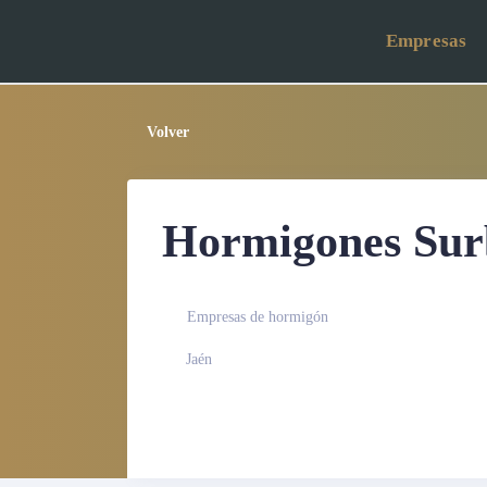
Empresas
Volver
Hormigones Surb
Empresas de hormigón
Jaén