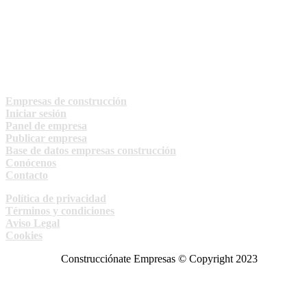
Empresas de construcción
Iniciar sesión
Panel de empresa
Publicar empresa
Base de datos empresas construcción
Conócenos
Contacto
Política de privacidad
Términos y condiciones
Aviso Legal
Cookies
Construcciónate Empresas © Copyright 2023