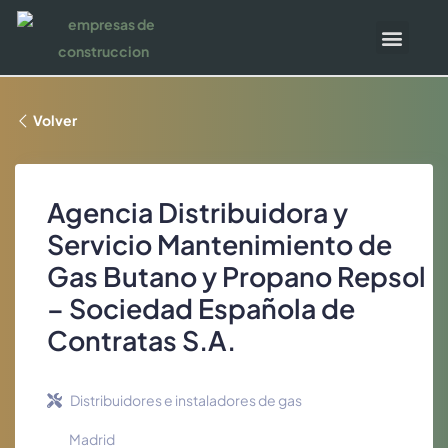
Publica tu empresa
Panel de empresa
Bases de datos
Volver
Agencia Distribuidora y
Servicio Mantenimiento de
Gas Butano y Propano Repsol
– Sociedad Española de
Contratas S.A.
Distribuidores e instaladores de gas
Madrid